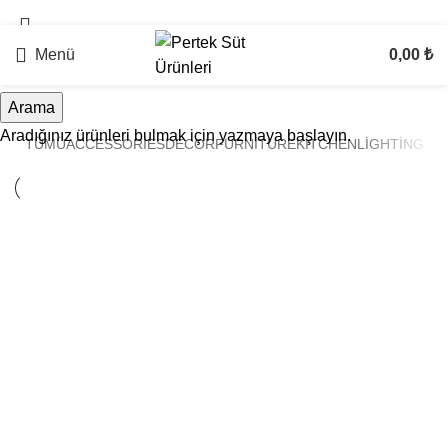
3.000 ₺ Ve Üzeri Alışverişlerde Ücretsiz Kargo !
Menü
0,00
₺
Arama
Aradığınız ürünleri bulmak için yazmaya başlayın.
TÜMÜ
ACCESSORIES
DECOR
FURNITURE
KITCHEN
LIGHTING
KITCHEN
SUSPENDISSE QUAM AT VESTIBULUM
FURNITURE
NETUS EU MOLLIS HAC DIGNIS