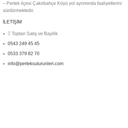
– Pertek ilçesi Çakırbahçe Köyü yol ayrımında faaliyetlerini
sürdürmektedir.
İLETİŞİM
Toptan Satış ve Bayilik
0543 249 45 45
0533 379 82 70
info@perteksuturunleri.com
Fabrika: Hozat Yolu Çakırbahçe Köyü Yol Ayrımı
Pertek/TUNCELİ
Hızlı Menü
Anasayfa
Kurumsal