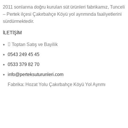
2011 sonlarına doğru kurulan süt ürünleri fabrikamız, Tunceli
– Pertek ilçesi Çakırbahçe Köyü yol ayrımında faaliyetlerini
sürdürmektedir.
İLETİŞİM
Toptan Satış ve Bayilik
0543 249 45 45
0533 379 82 70
info@perteksuturunleri.com
Fabrika: Hozat Yolu Çakırbahçe Köyü Yol Ayrımı
Pertek/TUNCELİ
Hızlı Menü
Anasayfa