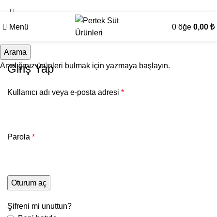
3.000 ₺ Ve Üzeri Alışverişlerde Ücretsiz Kargo !
Menü
0
öğe
0,00
₺
Arama
Aradığınız ürünleri bulmak için yazmaya başlayın.
Giriş Yap
Kullanıcı adı veya e-posta adresi
*
Parola
*
Oturum aç
Şifreni mi unuttun?