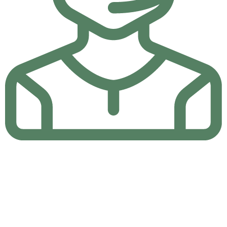
24/7 Destek
24/7 Online Canlı Destek ile sorularınıza yanıt bulun.
2011 sonlarına doğru kurulan süt ürünleri fabrikamız, Tunceli