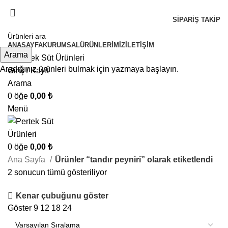
3.000 ₺ Ve Üzeri Alışverişlerde Ücretsiz Kargo !
SIPARIŞ TAKIP
3.000 ₺ Ve Üzeri Alışverişlerde Ücretsiz Kargo !
ANASAYFA
KURUMSAL
ÜRÜNLERIMIZ
İLETIŞIM
Arama
Aradığınız ürünleri bulmak için yazmaya başlayın.
Giriş / Kayıt
Arama
0
öğe
0,00
₺
Menü
0
öğe
0,00
₺
Ana Sayfa
Ürünler “tandır peyniri” olarak etiketlendi
2 sonucun tümü gösteriliyor
Kenar çubuğunu göster
Göster
9
12
18
24