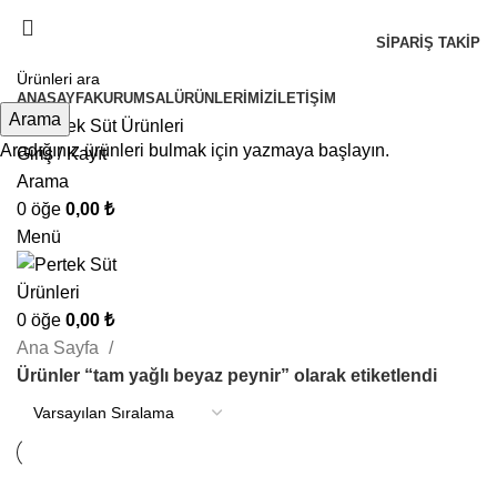
3.000 ₺ Ve Üzeri Alışverişlerde Ücretsiz Kargo !
SIPARIŞ TAKIP
3.000 ₺ Ve Üzeri Alışverişlerde Ücretsiz Kargo !
ANASAYFA
KURUMSAL
ÜRÜNLERIMIZ
İLETIŞIM
Arama
Aradığınız ürünleri bulmak için yazmaya başlayın.
Giriş / Kayıt
Arama
0
öğe
0,00
₺
Menü
0
öğe
0,00
₺
Ana Sayfa
Ürünler “tam yağlı beyaz peynir” olarak etiketlendi