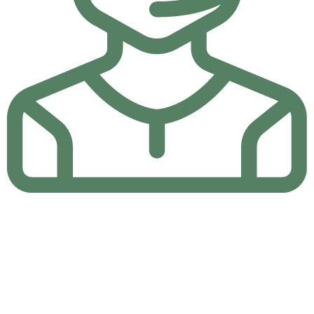
24/7 Destek
24/7 Online Canlı Destek ile sorularınıza yanıt bulun.
2011 sonlarına doğru kurulan süt ürünleri fabrikamız, Tunceli