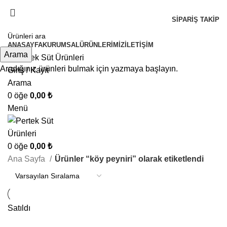
3.000 ₺ Ve Üzeri Alışverişlerde Ücretsiz Kargo !
SIPARIŞ TAKIP
3.000 ₺ Ve Üzeri Alışverişlerde Ücretsiz Kargo !
ANASAYFA
KURUMSAL
ÜRÜNLERIMIZ
İLETIŞIM
Arama
Aradığınız ürünleri bulmak için yazmaya başlayın.
Giriş / Kayıt
Arama
0
öğe
0,00
₺
Menü
0
öğe
0,00
₺
Ana Sayfa
Ürünler “köy peyniri” olarak etiketlendi
Satıldı