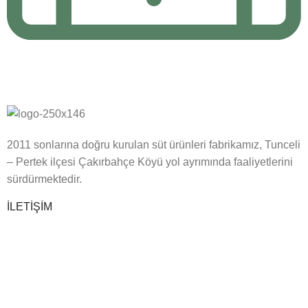
24/7 Destek
24/7 Online Canlı Destek ile sorularınıza yanıt bulun.
2011 sonlarına doğru kurulan süt ürünleri fabrikamız, Tunceli
– Pertek ilçesi Çakırbahçe Köyü yol ayrımında faaliyetlerini
sürdürmektedir.
İLETİŞİM
Toptan Satış ve Bayilik
0543 249 45 45
0533 379 82 70
info@perteksuturunleri.com